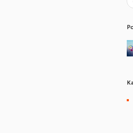
Po
Ka