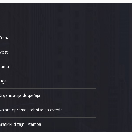
četna
vosti
nama
luge
Organizacija događaja
Najam opreme i tehnike za evente
Grafički dizajn i štampa