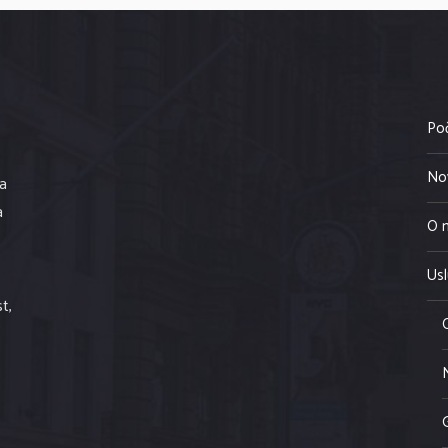
Po
No
la
a
O 
Us
t,