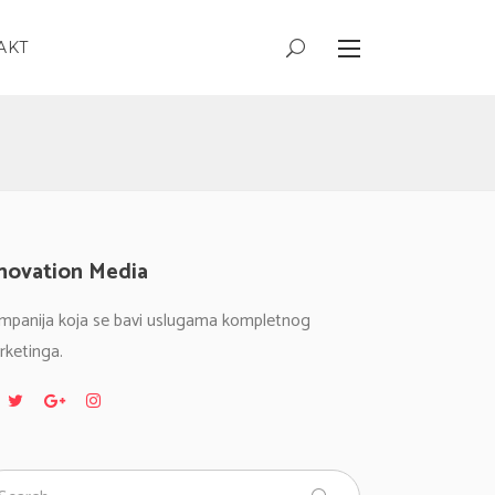
AKT
novation Media
mpanija koja se bavi uslugama kompletnog
rketinga.