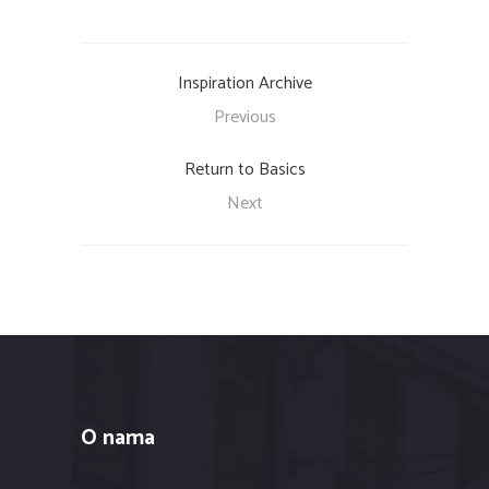
Previous
Return to Basics
Next
O nama
Innovation Media d.o.o. je kompanija koja je
spojila sve usluge kako bi olakšala svojim
klijentima da na jednom mjestu dobiju sve