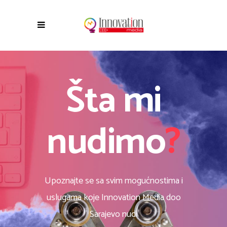
Šta mi
nudimo
?
Upoznajte se sa svim mogućnostima i
uslugama koje Innovation Media doo
Sarajevo nudi