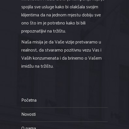
spojila sve usluge kako bi olakšala svojim
klijentima da na jednom mjestu dobiju sve
ono što im je potrebno kako bi bili
prepoznatljivi na tržištu.
Naša misija je da Vaše vizije pretvaramo u
realnost, da stvaramo pozitivnu vezu Vas i
Vaših konzumenata i da brinemo o Vašem
imidžu na tržištu.
Početna
Novosti
O nama