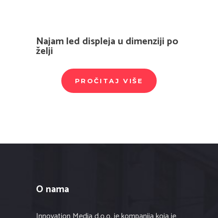
Najam led displeja u dimenziji po
želji
PROČITAJ VIŠE
O nama
Innovation Media d.o.o. je kompanija koja je