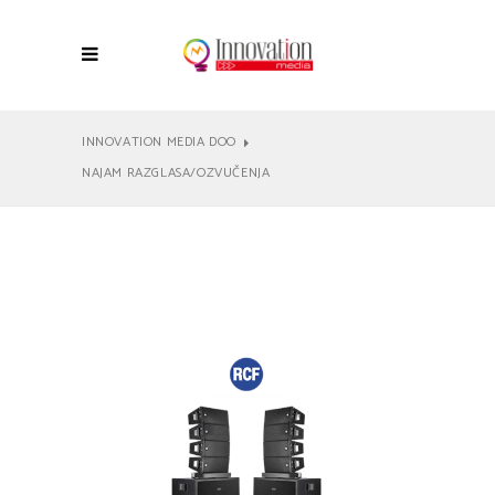
INNOVATION MEDIA DOO
NAJAM RAZGLASA/OZVUČENJA