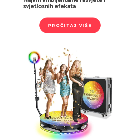
Najam ambijentalne rasvjete i
svjetlosnih efekata
PROČITAJ VIŠE