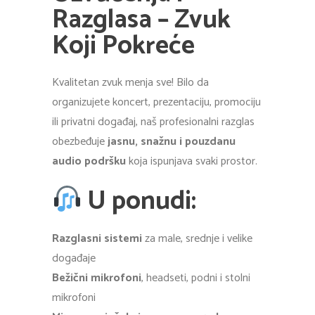
Razglasa – Zvuk
Koji Pokreće
Kvalitetan zvuk menja sve! Bilo da
organizujete koncert, prezentaciju, promociju
ili privatni događaj, naš profesionalni razglas
obezbeđuje
jasnu, snažnu i pouzdanu
audio podršku
koja ispunjava svaki prostor.
U ponudi:
Razglasni sistemi
za male, srednje i velike
događaje
Bežični mikrofoni
, headseti, podni i stolni
mikrofoni