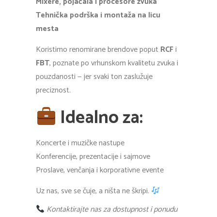
Mixere, pojačala i procesore zvuka
Tehnička podrška i montaža na licu
mesta
Koristimo renomirane brendove poput
RCF
i
FBT
, poznate po vrhunskom kvalitetu zvuka i
pouzdanosti — jer svaki ton zaslužuje
preciznost.
Idealno za:
Koncerte i muzičke nastupe
Konferencije, prezentacije i sajmove
Proslave, venčanja i korporativne evente
Uz nas, sve se čuje, a ništa ne škripi.
Kontaktirajte nas za dostupnost i ponudu