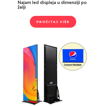
Najam led displeja u dimenziji po
želji
PROČITAJ VIŠE