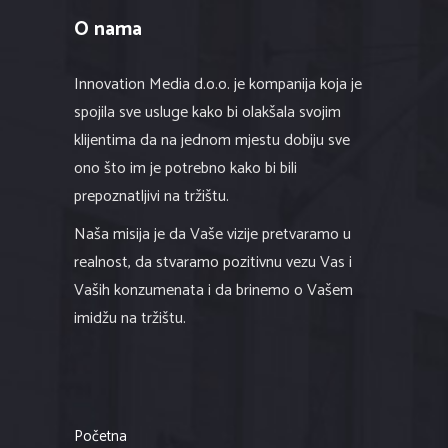
O nama
Innovation Media d.o.o. je kompanija koja je
spojila sve usluge kako bi olakšala svojim
klijentima da na jednom mjestu dobiju sve
ono što im je potrebno kako bi bili
prepoznatljivi na tržištu.
Naša misija je da Vaše vizije pretvaramo u
realnost, da stvaramo pozitivnu vezu Vas i
Vaših konzumenata i da brinemo o Vašem
imidžu na tržištu.
Početna