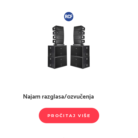
Najam razglasa/ozvučenja
PROČITAJ VIŠE