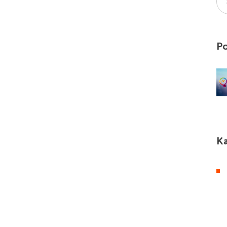
Po
Ka