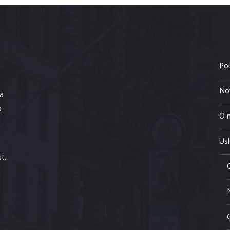
Po
No
la
a
O 
Us
t,