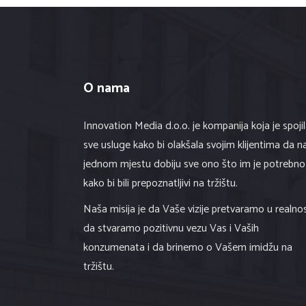
O nama
Innovation Media d.o.o. je kompanija koja je spoji
sve usluge kako bi olakšala svojim klijentima da n
jednom mjestu dobiju sve ono što im je potrebno
kako bi bili prepoznatljivi na tržištu.
Naša misija je da Vaše vizije pretvaramo u realnos
da stvaramo pozitivnu vezu Vas i Vaših
konzumenata i da brinemo o Vašem imidžu na
tržištu.