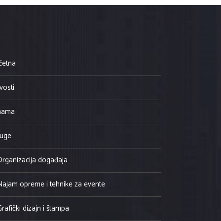
četna
vosti
nama
luge
Organizacija događaja
Najam opreme i tehnike za evente
Grafički dizajn i štampa