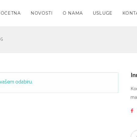
POČETNA
NOVOSTI
O NAMA
USLUGE
KONT
NG
In
 vašem odabiru.
Ko
ma