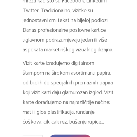
mreža kao što su Facebook, LinkedIn i
Twitter. Tradicionalno, vizitke su
jednostavni crni tekst na bijeloj podlozi.
Danas profesionalne poslovne kartice
uglavnom podrazumjevaju ​​jedan ili više
aspekata marketinškog vizualnog dizajna.
Vizit karte izrađujemo digitalnom
štampom na širokom asortimanu papira,
od bijelih do specijalnih premaznih papira
koji vizit karti daju glamurozan izgled. Vizit
karte dorađujemo na najrazličitije načine:
mat ili glos plastifikacija, rundanje
ćoškova, cik-cak rez, bušenje rupice…