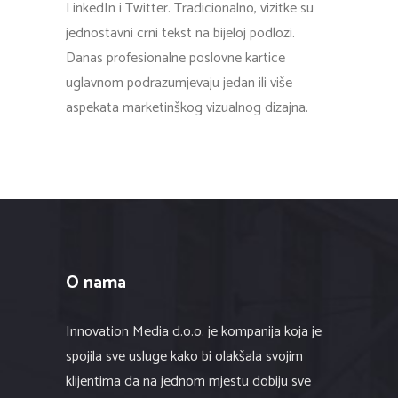
LinkedIn i Twitter. Tradicionalno, vizitke su
jednostavni crni tekst na bijeloj podlozi.
Danas profesionalne poslovne kartice
uglavnom podrazumjevaju ​​jedan ili više
aspekata marketinškog vizualnog dizajna.
O nama
Innovation Media d.o.o. je kompanija koja je
spojila sve usluge kako bi olakšala svojim
klijentima da na jednom mjestu dobiju sve