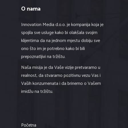
O nama
Innovation Media d.o.o. je kompanija koja je
spojila sve usluge kako bi olakšala svojim
klijentima da na jednom mjestu dobiju sve
ono što im je potrebno kako bi bili
prepoznatljivi na tržištu.
Naša misija je da Vaše vizije pretvaramo u
realnost, da stvaramo pozitivnu vezu Vas i
Vaših konzumenata i da brinemo o Vašem
imidžu na tržištu.
Početna